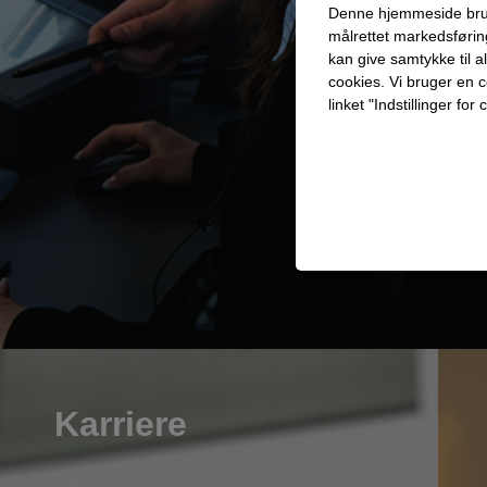
Denne hjemmeside bruger 
målrettet markedsføri
kan give samtykke til a
cookies. Vi bruger en co
linket "Indstillinger f
Teknisk
Tekniske cookies er n
samt indkøbskurv og ka
Statistik
Statistik-cookies bruge
indsamle besøgsstatis
Personalise
Karriere
Personaliserings-cooki
registrerer, hvad brug
dvs. vise indhold, som 