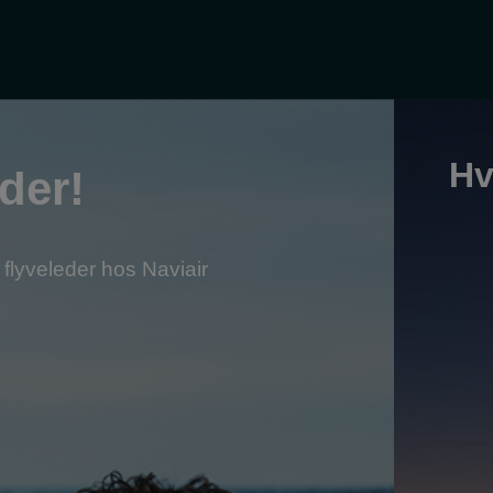
Hv
der!
flyveleder hos Naviair