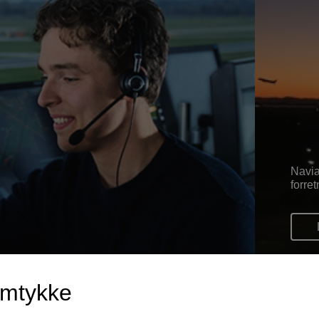
Navia
forre
amtykke