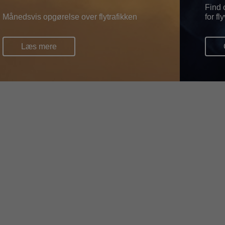
Find 
Månedsvis opgørelse over flytrafikken
for f
Læs mere