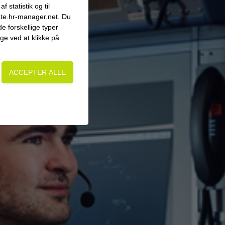
yveledelse
 statistik og til
ate.hr-manager.net. Du
e forskellige typer
age ved at klikke på
on, adgangskontrol
side. Fx ved at
 flere hjemmesider og
 på en hjemmeside -