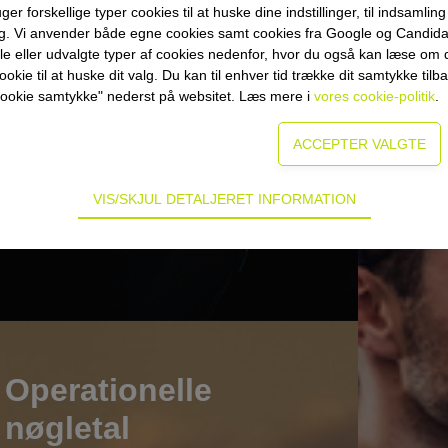
Fl
forskellige typer cookies til at huske dine indstillinger, til indsamling af
ng. Vi anvender både egne cookies samt cookies fra Google og Candid
lle eller udvalgte typer af cookies nedenfor, hvor du også kan læse om d
okie til at huske dit valg. Du kan til enhver tid trække dit samtykke tilb
or cookie samtykke" nederst på websitet. Læs mere i
vores cookie-politik
.
VIS/SKJUL DETALJERET INFORMATION
ødvendige for hjemmesidens grundlæggende funktioner som fx navigati
n derfor ikke fravælges.
s til at optimere design, brugervenlighed og effektiviteten af en hjemme
tik om antal besøg og hvordan hjemmesiden bruges.
ring
Operationelle
es (tracking-cookies) indsamler brugerens digitale fodspor på tværs af
nøgletal
eren interesserer sig for/søger på for at kunne personalisere indholdet
kan være interessant for den enkelte bruger.