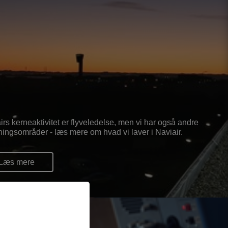
irs kerneaktivitet er flyveledelse, men vi har også andre
tningsområder - læs mere om hvad vi laver i Naviair.
Læs mere