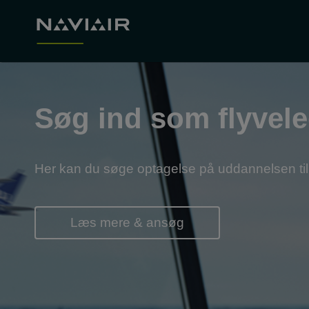
Søg ind som flyvele
Her kan du søge optagelse på uddannelsen til 
Læs mere & ansøg