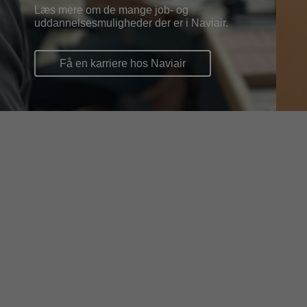
Læs mere om de mange job- og
uddannelsesmuligheder der er i Naviair.
Få en karriere hos Naviair
Nyheder