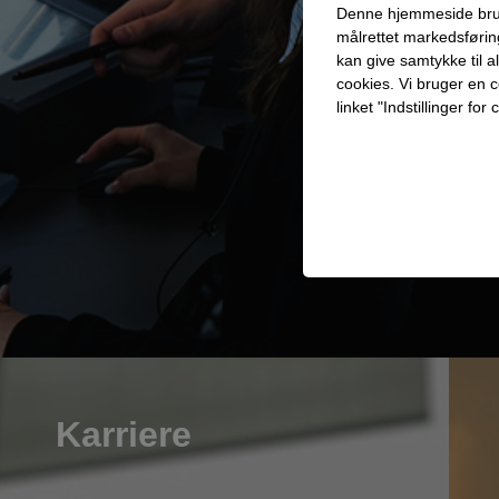
Denne hjemmeside bruger 
målrettet markedsføri
kan give samtykke til a
cookies. Vi bruger en co
linket "Indstillinger f
Teknisk
Tekniske cookies er n
samt indkøbskurv og ka
Statistik
Statistik-cookies bruge
indsamle besøgsstatis
Personalise
Karriere
Personaliserings-cooki
registrerer, hvad brug
dvs. vise indhold, som 