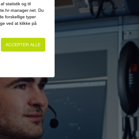
yveledelse
 statistik og til
ate.hr-manager.net. Du
e forskellige typer
age ved at klikke på
on, adgangskontrol
side. Fx ved at
 flere hjemmesider og
 på en hjemmeside -