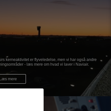
irs kerneaktivitet er flyveledelse, men vi har også andre
tningsområder - læs mere om hvad vi laver i Naviair.
Læs mere