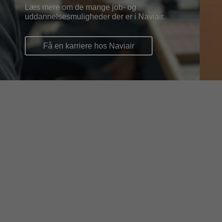
Læs mere om de mange job- og
uddannelsesmuligheder der er i Naviair.
Få en karriere hos Naviair
Nyheder