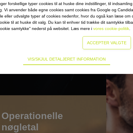
Fl
forskellige typer cookies til at huske dine indstillinger, til indsamling af
ng. Vi anvender både egne cookies samt cookies fra Google og Candid
lle eller udvalgte typer af cookies nedenfor, hvor du også kan læse om d
okie til at huske dit valg. Du kan til enhver tid trække dit samtykke tilb
or cookie samtykke" nederst på websitet. Læs mere i
vores cookie-politik
.
VIS/SKJUL DETALJERET INFORMATION
ødvendige for hjemmesidens grundlæggende funktioner som fx navigati
n derfor ikke fravælges.
s til at optimere design, brugervenlighed og effektiviteten af en hjemme
tik om antal besøg og hvordan hjemmesiden bruges.
ring
Operationelle
es (tracking-cookies) indsamler brugerens digitale fodspor på tværs af
nøgletal
eren interesserer sig for/søger på for at kunne personalisere indholdet
kan være interessant for den enkelte bruger.