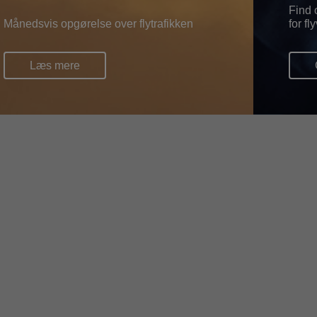
Find 
Månedsvis opgørelse over flytrafikken
for f
Læs mere