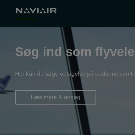
Søg ind som flyvele
Her kan du søge optagelse på uddannelsen til 
Læs mere & ansøg