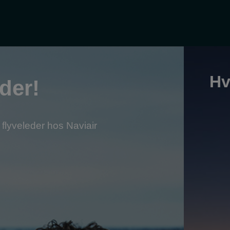
Hv
der!
flyveleder hos Naviair