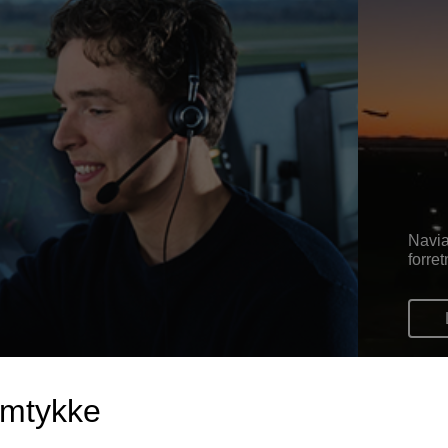
Navia
forre
amtykke