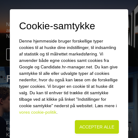
Cookie-samtykke
Naviairs kerneaktivitet er flyveledelse, men vi har også
andre forretningsområder - læs mere om hvad vi laver i
Naviair.
Denne hjemmeside bruger forskellige typer
cookies til at huske dine indstillinger, til indsamling
af statistik og til målrettet markedsføring. Vi
Læs mere
anvender både egne cookies samt cookies fra
Google og Candidate.hr-manager.net. Du kan give
samtykke til alle eller udvalgte typer af cookies
Flyveledelse
nedenfor, hvor du også kan læse om de forskellige
typer cookies. Vi bruger en cookie til at huske dit
valg. Du kan til enhver tid trække dit samtykke
tilbage ved at klikke på linket "Indstillinger for
cookie samtykke" nederst på websitet. Læs mere i
vores cookie-politik
.
Find oplysninger om det danske luftrum, de forskellige
former for flyveledelse samt vores tårne og kontrolcentral i
Kastrup.