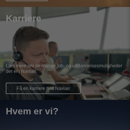
Karriere
Læs mere om de mange job- og uddannelsesmuligheder
der er i Naviair.
Få en karriere hos Naviair
Hvem er vi?