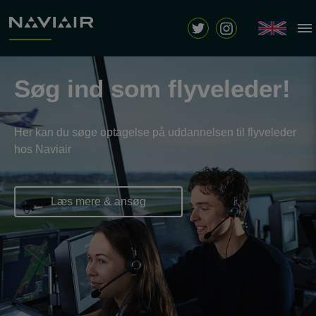
Søg ind som flyveleder!
Her kan du søge optagelse på uddannelsen til flyveleder
hos Naviair
Læs mere & ansøg