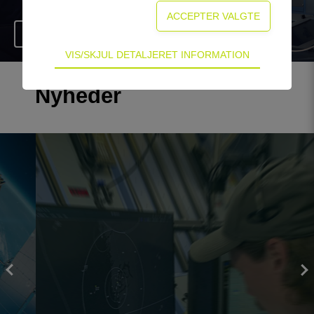
Gå til side
Teknisk
VIS/SKJUL DETALJERET INFORMATION
Tekniske cookies er nødvendige for hjemmesidens
grundlæggende funktioner som fx navigation,
Nyheder
adgangskontrol samt indkøbskurv og kan derfor
ikke fravælges.
Statistik
Statistik-cookies bruges til at optimere design,
brugervenlighed og effektiviteten af en
hjemmeside. Fx ved at indsamle besøgsstatistik
om antal besøg og hvordan hjemmesiden bruges.
Personalisering
Personaliserings-cookies (tracking-cookies)
indsamler brugerens digitale fodspor på tværs af
flere hjemmesider og registrerer, hvad brugeren
interesserer sig for/søger på for at kunne