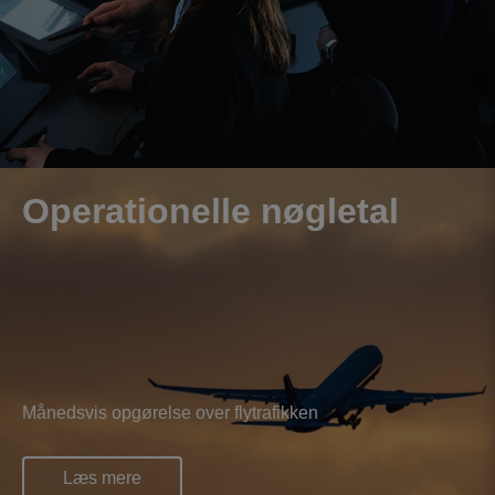
Operationelle nøgletal
Månedsvis opgørelse over flytrafikken
Læs mere