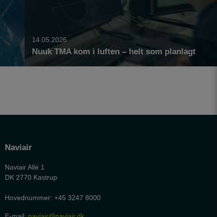
personalisere indholdet på en hjemmeside - dvs.
vise indhold, som kan være interessant for den
enkelte bruger.
14.05.2026
Nuuk TMA kom i luften – helt som planlagt
Naviair
Naviair Allé 1
DK 2770 Kastrup
Hovednummer: +45 3247 8000
E-mail:
naviair@naviair.dk