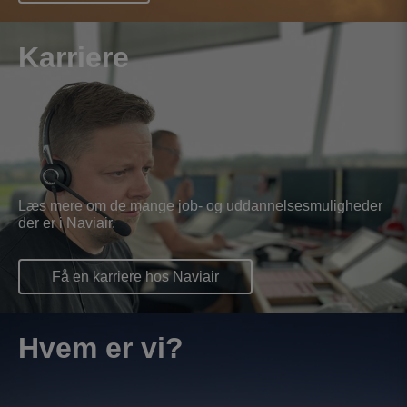
Karriere
Læs mere om de mange job- og uddannelsesmuligheder
der er i Naviair.
Få en karriere hos Naviair
Hvem er vi?