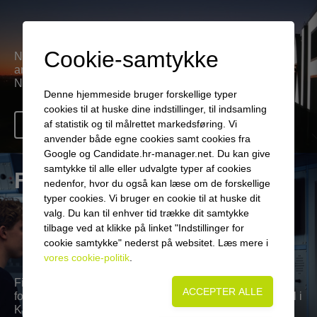
Cookie-samtykke
Naviairs kerneaktivitet er flyveledelse, men vi har også
andre forretningsområder - læs mere om hvad vi laver i
Naviair.
Denne hjemmeside bruger forskellige typer
cookies til at huske dine indstillinger, til indsamling
af statistik og til målrettet markedsføring. Vi
Læs mere
anvender både egne cookies samt cookies fra
Google og Candidate.hr-manager.net. Du kan give
samtykke til alle eller udvalgte typer af cookies
Flyveledelse
nedenfor, hvor du også kan læse om de forskellige
typer cookies. Vi bruger en cookie til at huske dit
valg. Du kan til enhver tid trække dit samtykke
tilbage ved at klikke på linket "Indstillinger for
cookie samtykke" nederst på websitet. Læs mere i
vores cookie-politik
.
Find oplysninger om det danske luftrum, de forskellige
former for flyveledelse samt vores tårne og kontrolcentral i
Kastrup.