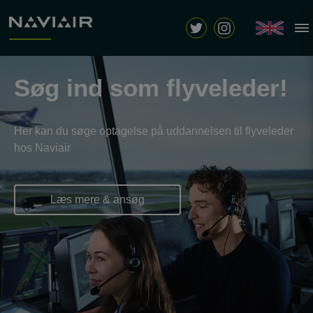
Søg ind som flyveleder!
Her kan du søge optagelse på uddannelsen til flyveleder
hos Naviair
Læs mere & ansøg