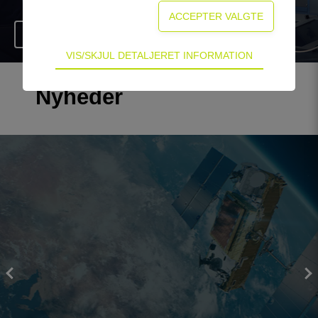
Gå til side
Teknisk
VIS/SKJUL DETALJERET INFORMATION
Tekniske cookies er nødvendige for hjemmesidens
grundlæggende funktioner som fx navigation,
Nyheder
adgangskontrol samt indkøbskurv og kan derfor
ikke fravælges.
Statistik
Statistik-cookies bruges til at optimere design,
brugervenlighed og effektiviteten af en
hjemmeside. Fx ved at indsamle besøgsstatistik
om antal besøg og hvordan hjemmesiden bruges.
Personalisering
Personaliserings-cookies (tracking-cookies)
indsamler brugerens digitale fodspor på tværs af
flere hjemmesider og registrerer, hvad brugeren
interesserer sig for/søger på for at kunne