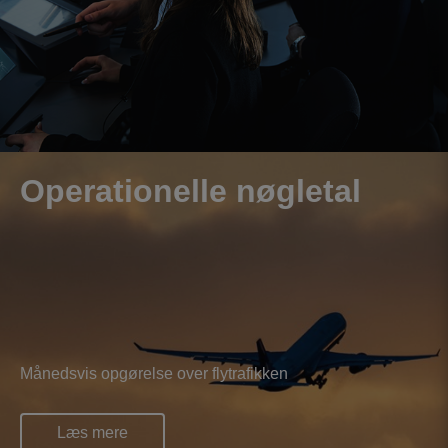
Operationelle nøgletal
Månedsvis opgørelse over flytrafikken
Læs mere