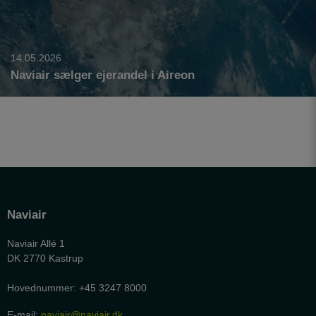
personalisere indholdet på en hjemmeside - dvs.
vise indhold, som kan være interessant for den
enkelte bruger.
14.05.2026
Naviair sælger ejerandel i Aireon
Naviair
Naviair Allé 1
DK 2770 Kastrup
Hovednummer: +45 3247 8000
E-mail:
naviair@naviair.dk