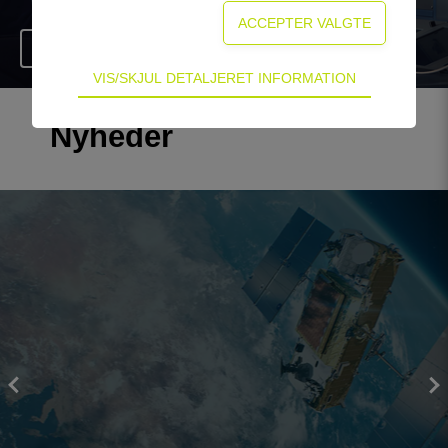
Gå til side
Teknisk
VIS/SKJUL DETALJERET INFORMATION
Tekniske cookies er nødvendige for hjemmesidens
grundlæggende funktioner som fx navigation,
Nyheder
adgangskontrol samt indkøbskurv og kan derfor
ikke fravælges.
Statistik
Statistik-cookies bruges til at optimere design,
brugervenlighed og effektiviteten af en
hjemmeside. Fx ved at indsamle besøgsstatistik
om antal besøg og hvordan hjemmesiden bruges.
Personalisering
Personaliserings-cookies (tracking-cookies)
indsamler brugerens digitale fodspor på tværs af
flere hjemmesider og registrerer, hvad brugeren
interesserer sig for/søger på for at kunne