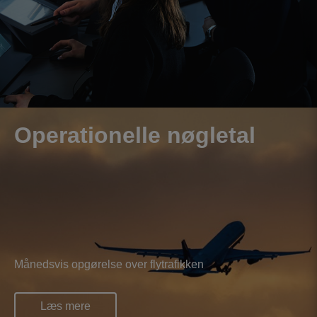
Operationelle nøgletal
Månedsvis opgørelse over flytrafikken
Læs mere