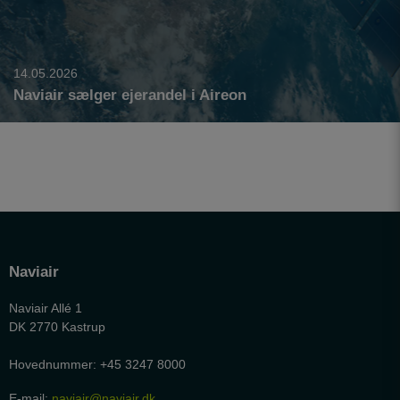
personalisere indholdet på en hjemmeside - dvs.
vise indhold, som kan være interessant for den
enkelte bruger.
14.05.2026
Naviair sælger ejerandel i Aireon
Naviair
Naviair Allé 1
DK 2770 Kastrup
Hovednummer: +45 3247 8000
E-mail:
naviair@naviair.dk