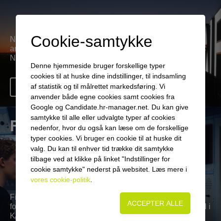
Cookie-samtykke
Naviairs kerneaktivitet er flyveledelse, men vi har også
andre forretningsområder - læs mere om hvad vi laver i
Naviair.
Denne hjemmeside bruger forskellige typer
cookies til at huske dine indstillinger, til indsamling
af statistik og til målrettet markedsføring. Vi
Læs mere
anvender både egne cookies samt cookies fra
Google og Candidate.hr-manager.net. Du kan give
samtykke til alle eller udvalgte typer af cookies
Flyveledelse
nedenfor, hvor du også kan læse om de forskellige
typer cookies. Vi bruger en cookie til at huske dit
valg. Du kan til enhver tid trække dit samtykke
tilbage ved at klikke på linket "Indstillinger for
cookie samtykke" nederst på websitet. Læs mere i
vores cookie-politik
.
Find oplysninger om det danske luftrum, de forskellige
former for flyveledelse samt vores tårne og kontrolcentral i
Kastrup.