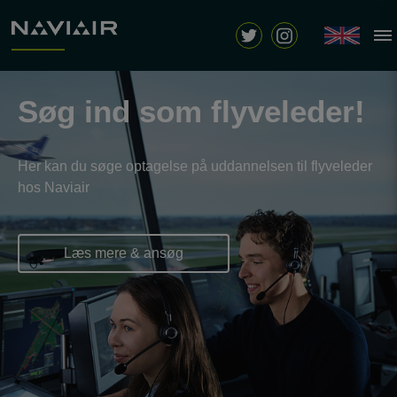
Søg ind som flyveleder!
Her kan du søge optagelse på uddannelsen til flyveleder
hos Naviair
Læs mere & ansøg