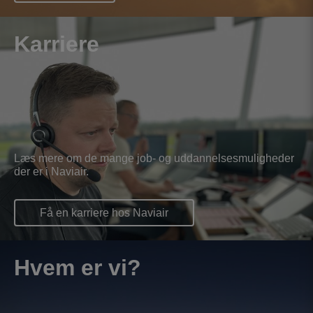
Karriere
Læs mere om de mange job- og uddannelsesmuligheder
der er i Naviair.
Få en karriere hos Naviair
Hvem er vi?